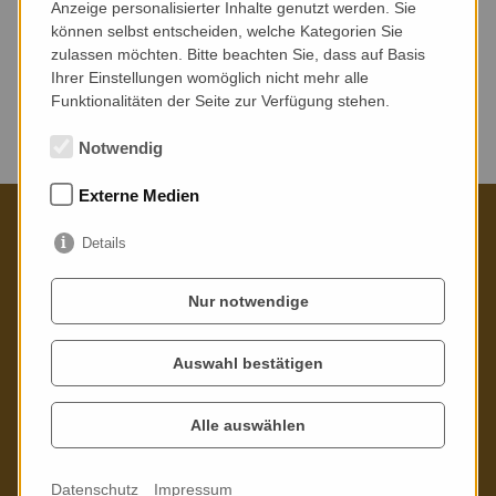
Anzeige personalisierter Inhalte genutzt werden. Sie
können selbst entscheiden, welche Kategorien Sie
zulassen möchten. Bitte beachten Sie, dass auf Basis
Ihrer Einstellungen womöglich nicht mehr alle
Funktionalitäten der Seite zur Verfügung stehen.
Keine Veranstaltungen gefunden.
Notwendig
Externe Medien
Details
Kontaktieren Sie uns gern
Nur notwendige
Poppitzer Platz 3
01589 Riesa
Auswahl bestätigen
Telefon: 03525 - 73 21 02
Alle auswählen
Mail:
info
@
stadtbibliothek-riesa.de
Datenschutz
Impressum