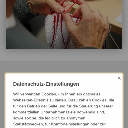
×
Datenschutz-Einstellungen
HEUTE
DIESER MONAT
NÄCHSTER MONAT
Wir verwenden Cookies, um Ihnen ein optimales
NÄCHSTE 3 MONATE
NÄCHSTE 6 MONATE
DIESES JAHR
Webseiten-Erlebnis zu bieten. Dazu zählen Cookies, die
für den Betrieb der Seite und für die Steuerung unserer
kommerziellen Unternehmensziele notwendig sind,
VERANSTALTUNGSART
VERANSTALTUNGSORT
sowie solche, die lediglich zu anonymen
Statistikzwecken, für Komforteinstellungen oder zur