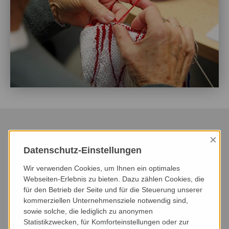
×
Datenschutz-Einstellungen
HEUTE
DIESER MONAT
NÄCHSTER MONAT
Wir verwenden Cookies, um Ihnen ein optimales
NÄCHSTE 3 MONATE
NÄCHSTE 6 MONATE
DIESES JAHR
Webseiten-Erlebnis zu bieten. Dazu zählen Cookies, die
für den Betrieb der Seite und für die Steuerung unserer
kommerziellen Unternehmensziele notwendig sind,
VERANSTALTUNGSART
VERANSTALTUNGSORT
sowie solche, die lediglich zu anonymen
Statistikzwecken, für Komforteinstellungen oder zur