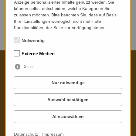
Anzeige personalisierter Inhalte genutzt werden. Sie
können selbst entscheiden, welche Kategorien Sie
zulassen möchten. Bitte beachten Sie, dass auf Basis
Ihrer Einstellungen womöglich nicht mehr alle
Funktionalitäten der Seite zur Verfügung stehen.
Keine Veranstaltungen gefunden.
Notwendig
Externe Medien
Details
Kontaktieren Sie uns gern
Nur notwendige
Poppitzer Platz 3
01589 Riesa
Auswahl bestätigen
Telefon: 03525 - 73 21 02
Alle auswählen
Mail:
info
@
stadtbibliothek-riesa.de
Datenschutz
Impressum