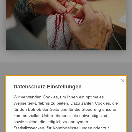
×
Datenschutz-Einstellungen
HEUTE
DIESER MONAT
NÄCHSTER MONAT
Wir verwenden Cookies, um Ihnen ein optimales
NÄCHSTE 3 MONATE
NÄCHSTE 6 MONATE
DIESES JAHR
Webseiten-Erlebnis zu bieten. Dazu zählen Cookies, die
für den Betrieb der Seite und für die Steuerung unserer
kommerziellen Unternehmensziele notwendig sind,
VERANSTALTUNGSART
VERANSTALTUNGSORT
sowie solche, die lediglich zu anonymen
Statistikzwecken, für Komforteinstellungen oder zur