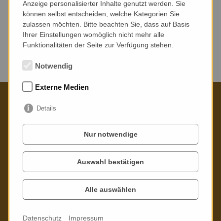
Anzeige personalisierter Inhalte genutzt werden. Sie
können selbst entscheiden, welche Kategorien Sie
zulassen möchten. Bitte beachten Sie, dass auf Basis
Ihrer Einstellungen womöglich nicht mehr alle
Funktionalitäten der Seite zur Verfügung stehen.
Keine Veranstaltungen gefunden.
Notwendig
Externe Medien
Details
Kontaktieren Sie uns gern
Nur notwendige
Poppitzer Platz 3
01589 Riesa
Auswahl bestätigen
Telefon: 03525 - 73 21 02
Alle auswählen
Mail:
info
@
stadtbibliothek-riesa.de
Datenschutz
Impressum