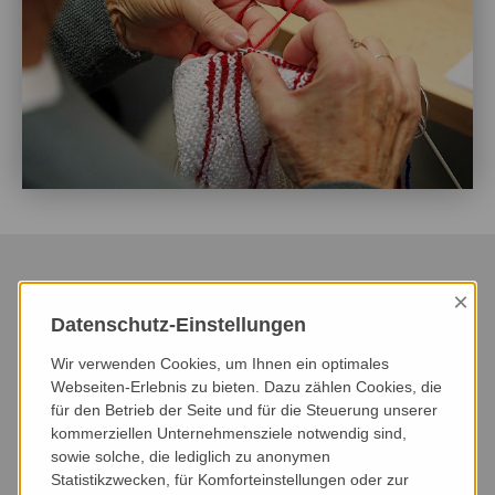
×
Datenschutz-Einstellungen
HEUTE
DIESER MONAT
NÄCHSTER MONAT
Wir verwenden Cookies, um Ihnen ein optimales
NÄCHSTE 3 MONATE
NÄCHSTE 6 MONATE
DIESES JAHR
Webseiten-Erlebnis zu bieten. Dazu zählen Cookies, die
für den Betrieb der Seite und für die Steuerung unserer
kommerziellen Unternehmensziele notwendig sind,
VERANSTALTUNGSART
VERANSTALTUNGSORT
sowie solche, die lediglich zu anonymen
Statistikzwecken, für Komforteinstellungen oder zur