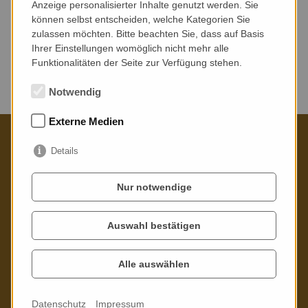
Anzeige personalisierter Inhalte genutzt werden. Sie
können selbst entscheiden, welche Kategorien Sie
zulassen möchten. Bitte beachten Sie, dass auf Basis
Ihrer Einstellungen womöglich nicht mehr alle
Funktionalitäten der Seite zur Verfügung stehen.
Keine Veranstaltungen gefunden.
Notwendig
Externe Medien
Details
Kontaktieren Sie uns gern
Nur notwendige
Poppitzer Platz 3
01589 Riesa
Auswahl bestätigen
Telefon: 03525 - 73 21 02
Alle auswählen
Mail:
info
@
stadtbibliothek-riesa.de
Datenschutz
Impressum