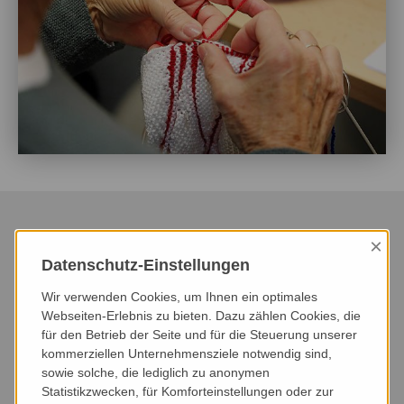
×
Datenschutz-Einstellungen
HEUTE
DIESER MONAT
NÄCHSTER MONAT
Wir verwenden Cookies, um Ihnen ein optimales
NÄCHSTE 3 MONATE
NÄCHSTE 6 MONATE
DIESES JAHR
Webseiten-Erlebnis zu bieten. Dazu zählen Cookies, die
für den Betrieb der Seite und für die Steuerung unserer
kommerziellen Unternehmensziele notwendig sind,
VERANSTALTUNGSART
VERANSTALTUNGSORT
sowie solche, die lediglich zu anonymen
Statistikzwecken, für Komforteinstellungen oder zur