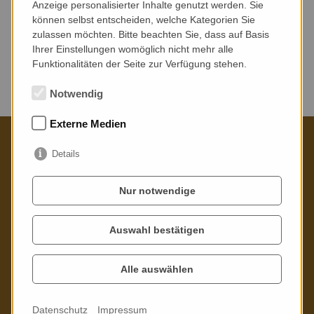
Anzeige personalisierter Inhalte genutzt werden. Sie
können selbst entscheiden, welche Kategorien Sie
zulassen möchten. Bitte beachten Sie, dass auf Basis
Ihrer Einstellungen womöglich nicht mehr alle
Funktionalitäten der Seite zur Verfügung stehen.
Keine Veranstaltungen gefunden.
Notwendig
Externe Medien
Details
Kontaktieren Sie uns gern
Nur notwendige
Poppitzer Platz 3
01589 Riesa
Auswahl bestätigen
Telefon: 03525 - 73 21 02
Alle auswählen
Mail:
info
@
stadtbibliothek-riesa.de
Datenschutz
Impressum