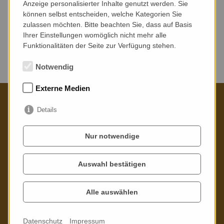
Anzeige personalisierter Inhalte genutzt werden. Sie
können selbst entscheiden, welche Kategorien Sie
zulassen möchten. Bitte beachten Sie, dass auf Basis
Ihrer Einstellungen womöglich nicht mehr alle
Funktionalitäten der Seite zur Verfügung stehen.
Keine Veranstaltungen gefunden.
Notwendig
Externe Medien
Details
Kontaktieren Sie uns gern
Nur notwendige
Poppitzer Platz 3
01589 Riesa
Auswahl bestätigen
Telefon: 03525 - 73 21 02
Alle auswählen
Mail:
info
@
stadtbibliothek-riesa.de
Datenschutz
Impressum