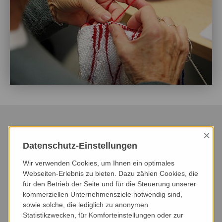
×
Datenschutz-Einstellungen
HEUTE
DIESER MONAT
NÄCHSTER MONAT
Wir verwenden Cookies, um Ihnen ein optimales
NÄCHSTE 3 MONATE
NÄCHSTE 6 MONATE
DIESES JAHR
Webseiten-Erlebnis zu bieten. Dazu zählen Cookies, die
für den Betrieb der Seite und für die Steuerung unserer
kommerziellen Unternehmensziele notwendig sind,
VERANSTALTUNGSART
VERANSTALTUNGSORT
sowie solche, die lediglich zu anonymen
Statistikzwecken, für Komforteinstellungen oder zur