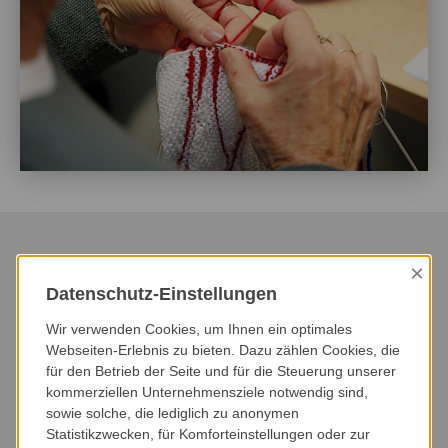
×
Datenschutz-Einstellungen
HEUTE
DIESER MONAT
NÄCHSTER MONAT
Wir verwenden Cookies, um Ihnen ein optimales
NÄCHSTE 3 MONATE
NÄCHSTE 6 MONATE
DIESES JAHR
Webseiten-Erlebnis zu bieten. Dazu zählen Cookies, die
für den Betrieb der Seite und für die Steuerung unserer
kommerziellen Unternehmensziele notwendig sind,
VERANSTALTUNGSART
VERANSTALTUNGSORT
sowie solche, die lediglich zu anonymen
Statistikzwecken, für Komforteinstellungen oder zur