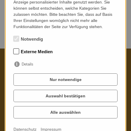
Anzeige personalisierter Inhalte genutzt werden. Sie
können selbst entscheiden, welche Kategorien Sie
zulassen möchten. Bitte beachten Sie, dass auf Basis
Ihrer Einstellungen womöglich nicht mehr alle
Funktionalitäten der Seite zur Verfügung stehen.
Keine Veranstaltungen gefunden.
Notwendig
Externe Medien
Details
Kontaktieren Sie uns gern
Nur notwendige
Poppitzer Platz 3
01589 Riesa
Auswahl bestätigen
Telefon: 03525 - 73 21 02
Alle auswählen
Mail:
info
@
stadtbibliothek-riesa.de
Datenschutz
Impressum