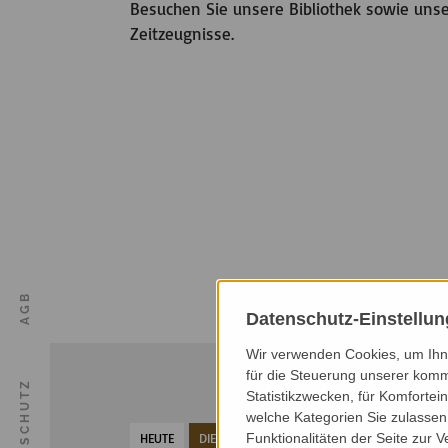
Besuchen Sie unsere Bibliothek sowie un
Zeitzeugnisse.
AGB
Datenschutz-Einstellu
Wir verwenden Cookies, um Ihne
für die Steuerung unserer komm
DATENSCHUTZ
Statistikzwecken, für Komfortei
welche Kategorien Sie zulassen 
Funktionalitäten der Seite zur 
HEUTE
DIESER MONAT
NÄCHSTER MONAT
NÄ