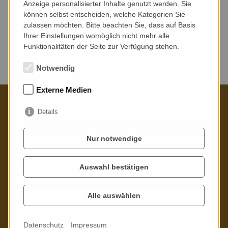
Anzeige personalisierter Inhalte genutzt werden. Sie
können selbst entscheiden, welche Kategorien Sie
zulassen möchten. Bitte beachten Sie, dass auf Basis
Ihrer Einstellungen womöglich nicht mehr alle
Funktionalitäten der Seite zur Verfügung stehen.
Keine Veranstaltungen gefunden.
Notwendig
Externe Medien
Details
Kontaktieren Sie uns gern
Nur notwendige
Poppitzer Platz 3
01589 Riesa
Auswahl bestätigen
Telefon: 03525 - 73 21 02
Alle auswählen
Mail:
info
@
stadtbibliothek-riesa.de
Datenschutz
Impressum