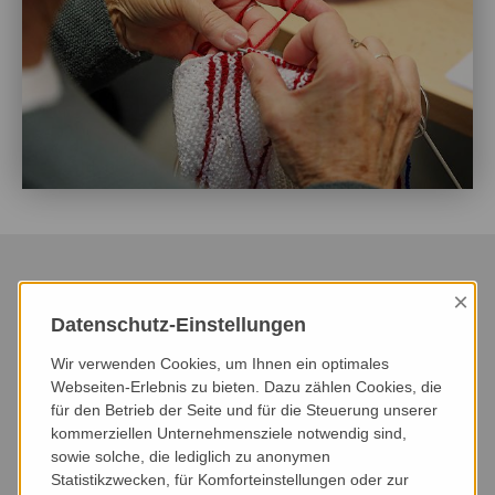
×
Datenschutz-Einstellungen
HEUTE
DIESER MONAT
NÄCHSTER MONAT
Wir verwenden Cookies, um Ihnen ein optimales
NÄCHSTE 3 MONATE
NÄCHSTE 6 MONATE
DIESES JAHR
Webseiten-Erlebnis zu bieten. Dazu zählen Cookies, die
für den Betrieb der Seite und für die Steuerung unserer
kommerziellen Unternehmensziele notwendig sind,
VERANSTALTUNGSART
VERANSTALTUNGSORT
sowie solche, die lediglich zu anonymen
Statistikzwecken, für Komforteinstellungen oder zur